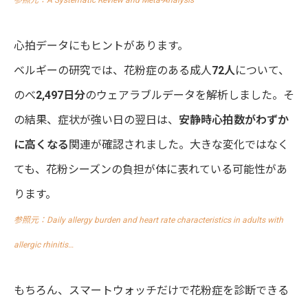
参照元：A Systematic Review and Meta-Analysis
心拍データにもヒントがあります。
ベルギーの研究では、花粉症のある成人
72人
について、
のべ
2,497日分
のウェアラブルデータを解析しました。そ
の結果、症状が強い日の翌日は、
安静時心拍数がわずか
に高くなる
関連が確認されました。大きな変化ではなく
ても、花粉シーズンの負担が体に表れている可能性があ
ります。
参照元：Daily allergy burden and heart rate characteristics in adults with
allergic rhinitis…
もちろん、スマートウォッチだけで花粉症を診断できる