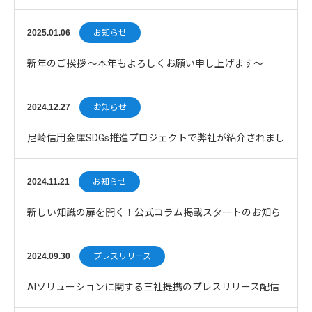
2025.01.06
お知らせ
新年のご挨拶 〜本年もよろしくお願い申し上げます〜
2024.12.27
お知らせ
尼崎信用金庫SDGs推進プロジェクトで弊社が紹介されまし
た
2024.11.21
お知らせ
新しい知識の扉を開く！公式コラム掲載スタートのお知ら
せ
2024.09.30
プレスリリース
AIソリューションに関する三社提携のプレスリリース配信