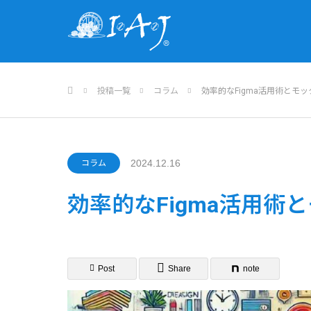
ホーム
投稿一覧
コラム
効率的なFigma活用術とモ
2024.12.16
コラム
効率的なFigma活用術
Post
Share
note