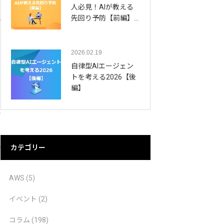
人必見！AIが教える
先回り予防【前編】…
2026.02.19
自律型AIエージェン
トを考える2026【後
編】
カテゴリー
AWS
(5)
イベント
(2)
コラム
(198)