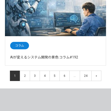
コラム
AIが変えるシステム開発の景色 コラム#192
1
2
3
4
5
6
…
24
»