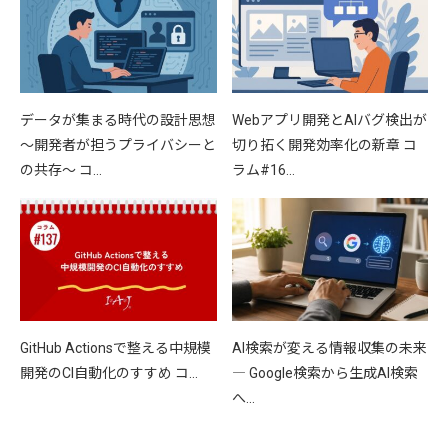
データが集まる時代の設計思想
Webアプリ開発とAIバグ検出が
〜開発者が担うプライバシーと
切り拓く開発効率化の新章 コ
の共存〜 コ…
ラム#16…
GitHub Actionsで整える中規模
AI検索が変える情報収集の未来
開発のCI自動化のすすめ コ…
― Google検索から生成AI検索
へ…