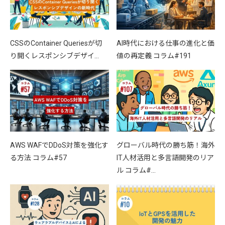
CSSのContainer Queriesが切
AI時代における仕事の進化と価
り開くレスポンシブデザイ…
値の再定義 コラム#191
AWS WAFでDDoS対策を強化す
グローバル時代の勝ち筋！海外
る方法 コラム#57
IT人材活用と多言語開発のリア
ル コラム#…