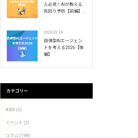
人必見！AIが教える
先回り予防【前編】…
2026.02.19
自律型AIエージェン
トを考える2026【後
編】
カテゴリー
AWS
(5)
イベント
(2)
コラム
(198)