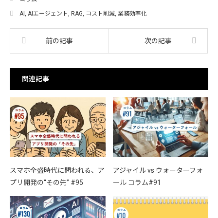
AI
,
AIエージェント
,
RAG
,
コスト削減
,
業務効率化
前の記事
次の記事
関連記事
スマホ全盛時代に問われる、ア
アジャイル vs ウォーターフォ
プリ開発の“その先” #95
ール コラム#91