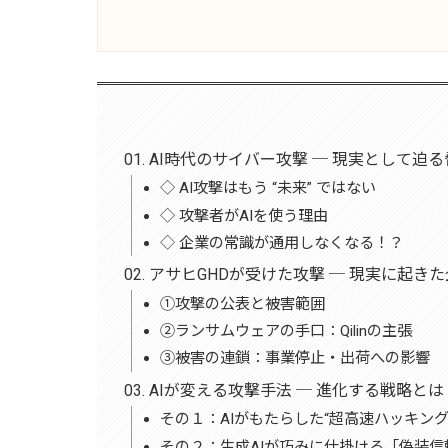
AI時代のサイバー攻撃 ─ 現実として迫る
◇ AI攻撃はもう “未来” ではない
◇ 攻撃者がAIを使う理由
◇ 企業の常識が通用しなくなる！？
アサヒGHDが受けた攻撃 ─ 現実に起き
①攻撃の公表と被害範囲
②ランサムウェアの手口：Qilinの主張
③被害の連鎖：事業停止・出荷への影響
AIが変える攻撃手法 ─ 進化する戦略とは
その１：AIがもたらした“超高速ハッキング
その２：生成AIが巧みに仕掛ける「偽装信