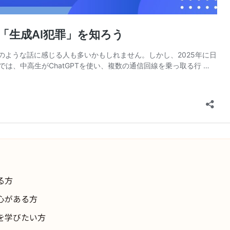
る方
心がある方
を学びたい方