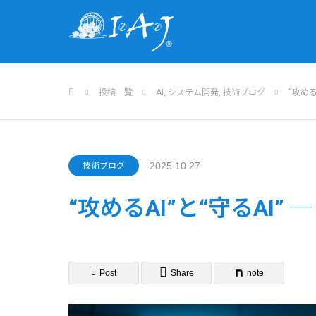
ホーム
投稿一覧
AI
,
システム開発
,
技術ブログ
“攻める
2025.10.27
技術ブログ
“攻めるAI”と“守るAI
Post
Share
note