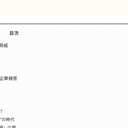
目次
脅威
た企業被害
？
”の時代
頼」の罠