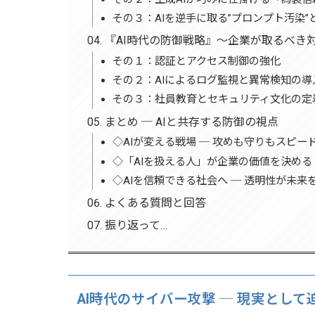
その３：AIを逆手に取る”プロンプト汚染
『AI時代の防御戦略』〜企業が取るべき
その１：認証とアクセス制御の強化
その２：AIによるログ監視と異常検知の導
その３：社員教育とセキュリティ文化の定
まとめ ─ AIと共存する防御の視点
◇AIが変える戦場 ─ 攻めも守りもスピー
◇「AIを扱える人」が企業の価値を決める
◇AIを信頼できる社会へ ─ 透明性が未来
よくある質問と回答
振り返って…
AI時代のサイバー攻撃 ─ 現実として