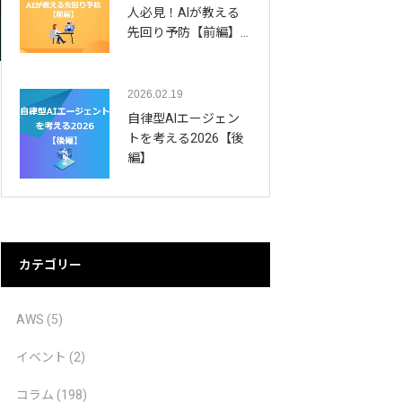
人必見！AIが教える
先回り予防【前編】…
2026.02.19
自律型AIエージェン
トを考える2026【後
編】
カテゴリー
AWS
(5)
イベント
(2)
コラム
(198)