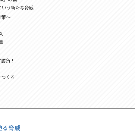
”という新たな脅威
対策〜
入
着
ド勝負！
をつくる
迫る脅威