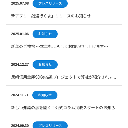
ンペーンを開催
2025.07.08
プレスリリース
新アプリ「銭湯行くよ」リリースのお知らせ
2025.01.06
お知らせ
新年のご挨拶 〜本年もよろしくお願い申し上げます〜
2024.12.27
お知らせ
尼崎信用金庫SDGs推進プロジェクトで弊社が紹介されまし
た
2024.11.21
お知らせ
新しい知識の扉を開く！公式コラム掲載スタートのお知ら
せ
2024.09.30
プレスリリース